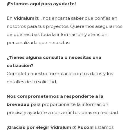
¡Estamos aquí para ayudarte!
En
Vidralumi®
, nos encanta saber que confías en
nosotros para tus proyectos. Queremos asegurarnos
de que recibas toda la información y atención
personalizada que necesitas.
¿Tienes alguna consulta o necesitas una
cotización?
Completa nuestro formulario con tus datos y los
detalles de tu solicitud.
Nos comprometemos a responderte a la
brevedad
para proporcionarte la información
precisa y ayudarte a convertir tus ideas en realidad.
CONTACTO VIDRALUMI PUCÓN | VENTANAS PVC, ALUMINIO Y TERMOPANELES A MEDIDA EN PUCÓN…
¡Gracias por elegir Vidralumi® Pucón!
Estamos