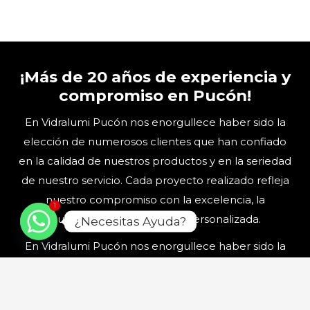
¡Más de 20 años de experiencia y
compromiso en Pucón!
En Vidralumi Pucón nos enorgullece haber sido la
elección de numerosos clientes que han confiado
en la calidad de nuestros productos y en la seriedad
de nuestro servicio. Cada proyecto realizado refleja
nuestro compromiso con la excelencia, la
1
puntualidad y la atención personalizada.
¿Necesitas Ayuda?
En Vidralumi Pucón nos enorgullece haber sido la
elección de numerosos clientes que han confiado
en la calidad de nuestros productos y en la seriedad
de nuestro servicio. Cada proyecto realizado refleja